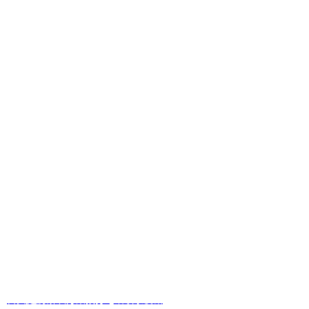
首页
篷房解决方案
拨打电话
联系俊铭