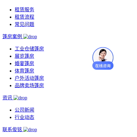
租赁服务
租赁流程
常见问题
篷房案例
工业仓储篷房
展览篷房
婚宴篷房
体育篷房
户外活动篷房
品牌卖场篷房
资讯
公司新闻
行业动态
联系俊铭