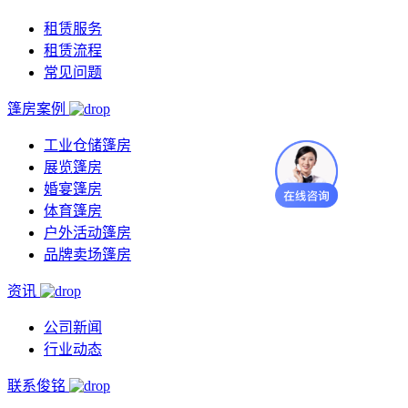
租赁服务
租赁流程
常见问题
篷房案例
工业仓储篷房
展览篷房
婚宴篷房
体育篷房
户外活动篷房
品牌卖场篷房
资讯
公司新闻
行业动态
联系俊铭