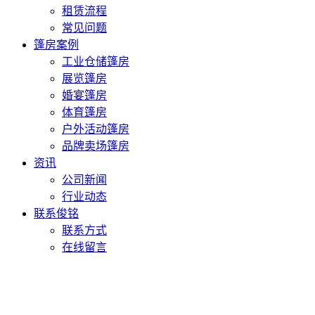
租赁流程
常见问题
篷房案例
工业仓储篷房
展览篷房
婚宴篷房
体育篷房
户外活动篷房
品牌卖场篷房
资讯
公司新闻
行业动态
联系俊铭
联系方式
在线留言