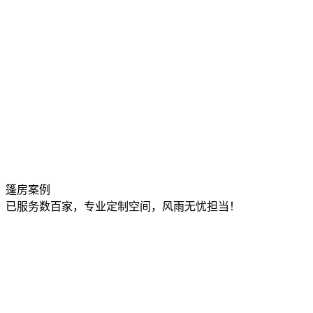
篷房案例
已服务数百家，专业定制空间，风雨无忧担当！