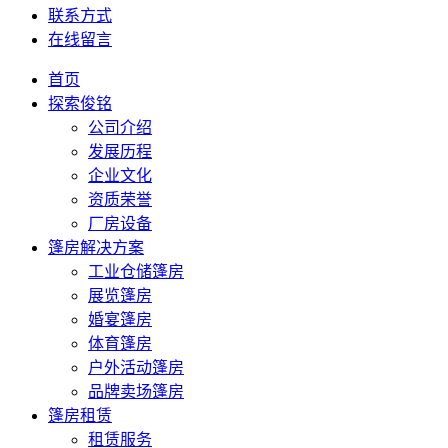
联系方式
在线留言
首页
探索俊铭
公司介绍
发展历程
企业文化
资质荣誉
厂房设备
篷房解决方案
工业仓储篷房
展览篷房
婚宴篷房
体育篷房
户外活动篷房
品牌卖场篷房
篷房租赁
租赁服务