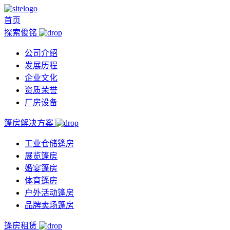
首页
探索俊铭
公司介绍
发展历程
企业文化
资质荣誉
厂房设备
篷房解决方案
工业仓储篷房
展览篷房
婚宴篷房
体育篷房
户外活动篷房
品牌卖场篷房
篷房租赁